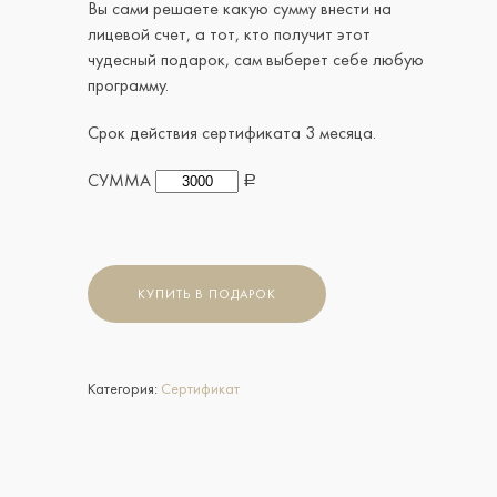
Вы сами решаете какую сумму внести на
лицевой счет, а тот, кто получит этот
чудесный подарок, сам выберет себе любую
программу.
Срок действия сертификата 3 месяца.
Главная
СУММА
Р
Виды Массажа
Подарочный Сертифика
Абонементы
КУПИТЬ В ПОДАРОК
Акции
Этикет
Категория:
Сертификат
Аренда Мастеров
Контакты