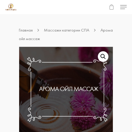
Главная
Массажи категории СПА
Арома
Hit enter to search or ESC to close
ойл массаж