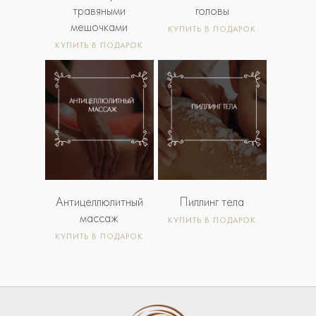
травяными
головы
мешочками
КУПИТЬ В ПОДАРОК
КУПИТЬ В ПОДАРОК
3 000
5
2 600
4
Р
Р
000
300
Р
Р
Антицеллюлитный
Пиллинг тела
массаж
КУПИТЬ В ПОДАРОК
КУПИТЬ В ПОДАРОК