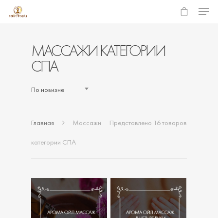
МАССАЖИ КАТЕГОРИИ
СПА
Hit enter to search or ESC to close
По новизне
Главная
Массажи
Представлено 16 товаров
категории СПА
4 300
7
8 600
14
Р
Р