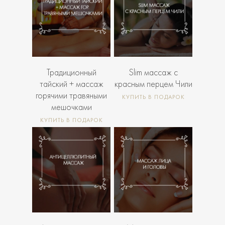
3 000
5
Р
7 200
Р
000
Р
Традиционный
Slim массаж с
тайский + массаж
красным перцем Чили
горячими травяными
КУПИТЬ В ПОДАРОК
мешочками
КУПИТЬ В ПОДАРОК
3 000
5
2 700
4
Р
Р
000
000
Р
Р