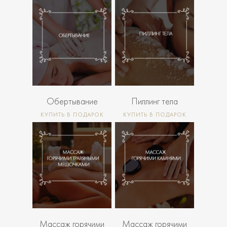
2 600
4
Р
2 800
Р
300
Р
Обертывание
Пиллинг тела
КУПИТЬ В ПОДАРОК
КУПИТЬ В ПОДАРОК
4 600
6
4 600
6
Р
Р
200
200
Р
Р
Массаж горячими
Массаж горячими