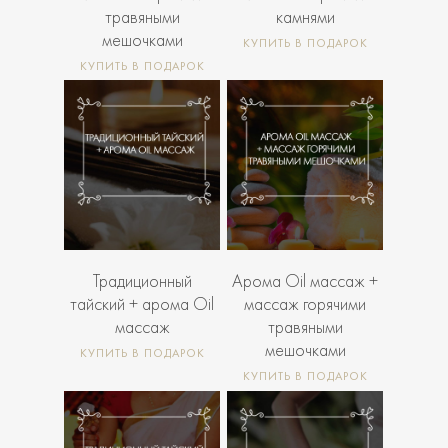
травяными
камнями
мешочками
КУПИТЬ В ПОДАРОК
КУПИТЬ В ПОДАРОК
Главная
Виды Массажа
7 000
7 500
Подарочный Сертифика
Р
Р
Абонементы
Акции
Этикет
Традиционный
Арома Oil массаж +
тайский + арома Oil
массаж горячими
Аренда Мастеров
массаж
травяными
Контакты
мешочками
КУПИТЬ В ПОДАРОК
КУПИТЬ В ПОДАРОК